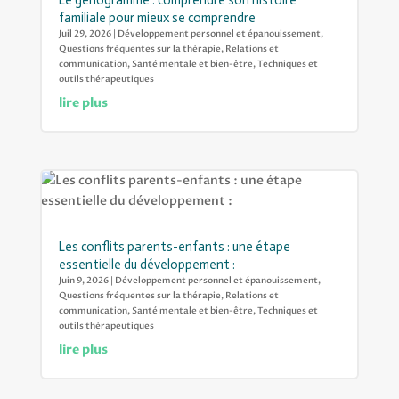
Le génogramme : comprendre son histoire
familiale pour mieux se comprendre
Juil 29, 2026
|
Développement personnel et épanouissement
,
Questions fréquentes sur la thérapie
,
Relations et
communication
,
Santé mentale et bien-être
,
Techniques et
outils thérapeutiques
lire plus
Les conflits parents-enfants : une étape
essentielle du développement :
Juin 9, 2026
|
Développement personnel et épanouissement
,
Questions fréquentes sur la thérapie
,
Relations et
communication
,
Santé mentale et bien-être
,
Techniques et
outils thérapeutiques
lire plus